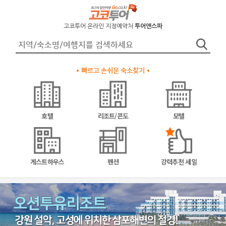
고코투어 온라인 지정예약처
투어앤스파
빠르고 손쉬운 숙소찾기
호텔
리조트/콘도
모텔
게스트하우스
펜션
강력추천 세일