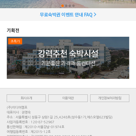
무료숙박권 이벤트 안내 FAQ
기획전
초특가
회사소개
이용약관
개인정보처리방침
(주)미디어캠프
대표이사 : 권영숙
주소 : 서울특별시 성동구 상원1길 25,4248호(성수동1가,에스오엘623빌딩)
사업자등록번호 : 120-87-52967
통신판매업 : 제2010-서울강남-01974호
여행업등록번호 : 제2015-12호